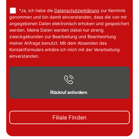
Daimlerstr. 11
*Ja, ich habe die
Datenschutzerklärung
zur Kenntnis
Eislingen/Fils, 73054
genommen und bin damit einverstanden, dass die von mir
+49 (0) 7161 3540584
angegebenen Daten elektronisch erhoben und gespeichert
goeppingen@kd-ueberdachung.de
werden. Meine Daten werden dabei nur streng
zweckgebunden zur Bearbeitung und Beantwortung
Niederlassungen
meiner Anfrage benutzt. Mit dem Absenden des
Kontaktformulars erkläre ich mich mit der Verarbeitung
Route planen
Webseite
einverstanden.
KD Hamburg
Porschestr. 14
Winsen (Luhe), 21423
+49 (0) 4171 6908101
Rückruf anfordern
hamburg@kd-ueberdachung.de
Niederlassungen
Filiale Finden
Route planen
Webseite