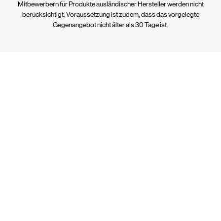
Mitbewerbern für Produkte ausländischer Hersteller werden nicht
berücksichtigt. Voraussetzung ist zudem, dass das vorgelegte
KD Köln
Gegenangebot nicht älter als 30 Tage ist.
Armand-Peugeot-Str. 1B
Köln, 51149
+49 (0) 2203 9160980
koeln@kd-ueberdachung.de
Niederlassungen
Route planen
Webseite
KD Leipzig
Dübener Landstraße 38
Eilenburg, 04838
+49 (0) 3423 7501380
leipzig@kd-ueberdachung.de
Niederlassungen
Route planen
Webseite