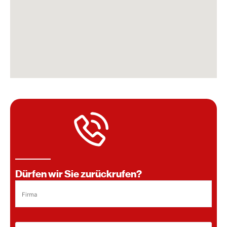
Neue Landstraße 9
Hagen im Bremischen, 27628
+49 (0) 4746 9479010
bremen@kd-ueberdachung.de
Niederlassungen
Route planen
Webseite
KD Donaueschingen
Dürrheimer Str 40
Donaueschingen, 78166
+49 771 89777390
donaueschingen@kd-ueberdachung.de
Niederlassungen
Dürfen wir Sie zurückrufen?
Route planen
Webseite
KD Dortmund