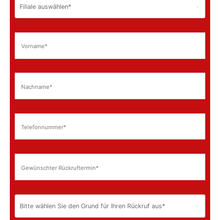
Kurzer Morgen 17
Schwerte, 58239
+49 (0) 2304 606 50 40
dortmund@kd-ueberdachung.de
Niederlassungen
Route planen
Webseite
KD Fulda
Am Schützenhaus 5
Hünfeld, 36088
+49 (0) 6652 9829860
fulda@kd-ueberdachung.de
Niederlassungen
Route planen
Webseite
KD Göppingen