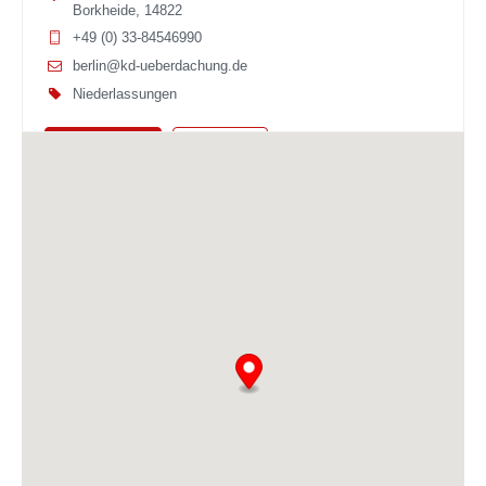
Borkheide, 14822
+49 (0) 33-84546990
berlin@kd-ueberdachung.de
Niederlassungen
Route planen
Webseite
KD Bielefeld
Industriestraße 33-37
Leopoldshöhe, 33818
+49 (0) 5202 977 8383
bielefeld@kd-ueberdachung.de
Niederlassungen
Route planen
Webseite
KD Bremen