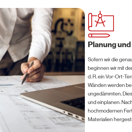
Planung und
Sofern wir die gen
beginnen wir mit der
d. R. ein Vor-Ort-T
Wänden werden beis
ungedämmten. Dies
und einplanen. Nach
hochmodernen Ferti
Materialien hergeste