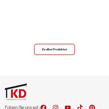
Zu allen Produkten
F
I
Y
T
P
Folgen Sie uns auf :