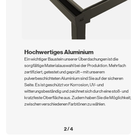
Hochwertiges Aluminium
Ein wichtiger Baustein unserer Überdachungen ist die
sorgfältige Materialauswahl bei der Produktion. Mehrfach
zertifiziert, getestet und geprüft – mit unserem
pulverbeschichteten Aluminium sind Sie auf der sicheren
Seite. Es ist geschützt vor Korrosion, UV- und
witterungsbeständig und zeichnet sich durch eine stoß- und
kratzfeste Oberfläche aus. Zudem haben Sie die Möglichkeit,
zwischen verschiedenen Farbtönen zu wählen.
2
/
4