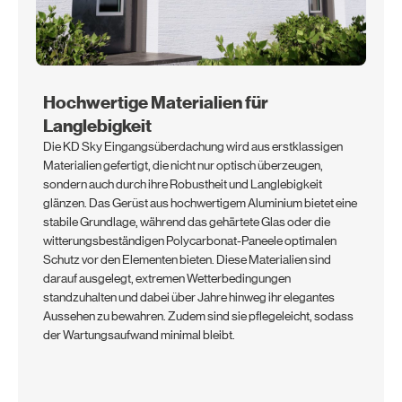
Hochwertige Materialien für
Langlebigkeit
Die KD Sky Eingangsüberdachung wird aus erstklassigen
Materialien gefertigt, die nicht nur optisch überzeugen,
sondern auch durch ihre Robustheit und Langlebigkeit
glänzen. Das Gerüst aus hochwertigem Aluminium bietet eine
stabile Grundlage, während das gehärtete Glas oder die
witterungsbeständigen Polycarbonat-Paneele optimalen
Schutz vor den Elementen bieten. Diese Materialien sind
darauf ausgelegt, extremen Wetterbedingungen
standzuhalten und dabei über Jahre hinweg ihr elegantes
Aussehen zu bewahren. Zudem sind sie pflegeleicht, sodass
der Wartungsaufwand minimal bleibt.