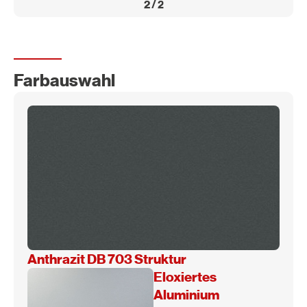
2
/
2
Farbauswahl
Anthrazit DB 703 Struktur
Eloxiertes
Aluminium