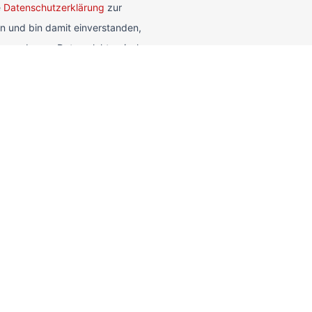
e
Datenschutzerklärung
zur
 und bin damit einverstanden,
angegebenen Daten elektronisch
ichert werden. Meine Daten
streng zweckgebunden zur
eantwortung meiner Anfrage
Absenden des Kontaktformulars
it der Verarbeitung einverstanden