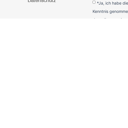
Datenschutz
*Ja, ich habe di
Kenntnis genommen
dass die von mir 
erhoben und gespe
werden dabei nur 
Bearbeitung und B
benutzt. Mit dem 
erkläre ich mich m