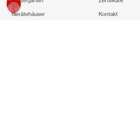
Wintergarten
Zertifikate
Gerätehäuser
Kontakt
Produkte
Geländer
Leistungen
Universalüberdachungen
Unternehmen
Balkonüberdachungen
Referenzen
Grillüberdachungen
Standorte
Sichtschutz
Beschattungen
Optionen und Zubehör