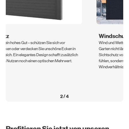
Windschutz​
Wind und Wetter sollten Sie auf Ihrer Terrasse oder in Ihrem
Garten nicht länger einschränken. Mit dem richtigen
Sichtschutz von KD können Sie sich nicht nur unbeobachtet
fühlen, sondern Sie sind auch optimal vor stürmischen
Windverhältnissen geschützt.
2
/
4
Profitieren Sie jetzt von unseren