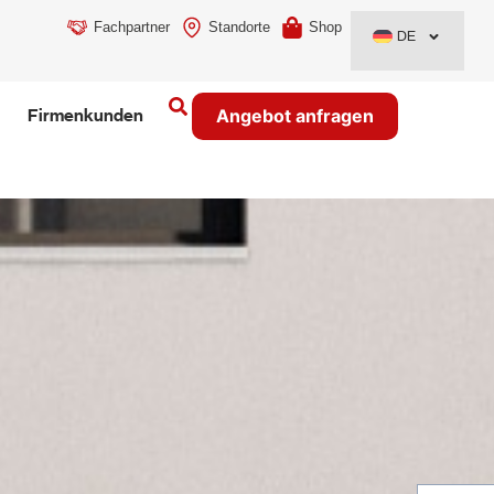
kte
Kostenlose vor-Ort-Beratung
Kurze Lieferzeiten
Fachpartner
Standorte
Shop
DE
Firmenkunden
Angebot anfragen