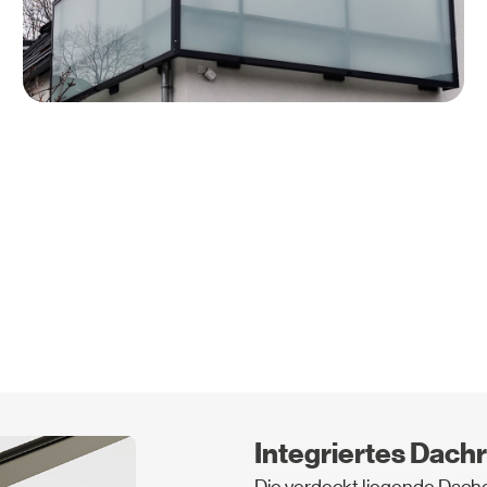
Hochwertiges Al
Ein wichtiger Baustein unse