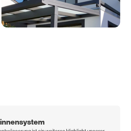
uminium
rer Überdachungen ist die sorgfältige