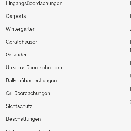
o
r
e
e
Eingangsüberdachungen
k
a
s
m
t
Carports
Wintergarten
Gerätehäuser
Geländer
Universalüberdachungen
Balkonüberdachungen
Grillüberdachungen
Sichtschutz
Beschattungen