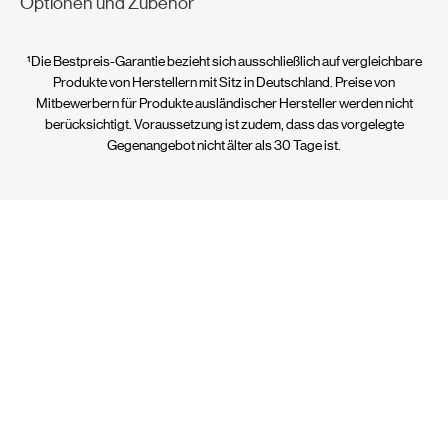
Optionen und Zubehör
¹Die Bestpreis-Garantie bezieht sich ausschließlich auf vergleichbare
Produkte von Herstellern mit Sitz in Deutschland. Preise von
Mitbewerbern für Produkte ausländischer Hersteller werden nicht
berücksichtigt. Voraussetzung ist zudem, dass das vorgelegte
Gegenangebot nicht älter als 30 Tage ist.